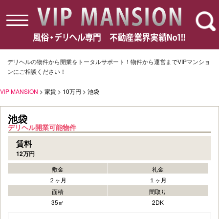
toggle
navigation
デリヘルの物件から開業をトータルサポート！物件から運営までVIPマンショ
ンにご相談ください！
VIP MANSION
> 家賃 > 10万円 > 池袋
池袋
デリヘル開業可能物件
賃料
12万円
敷金
礼金
２ヶ月
１ヶ月
面積
間取り
35㎡
2DK