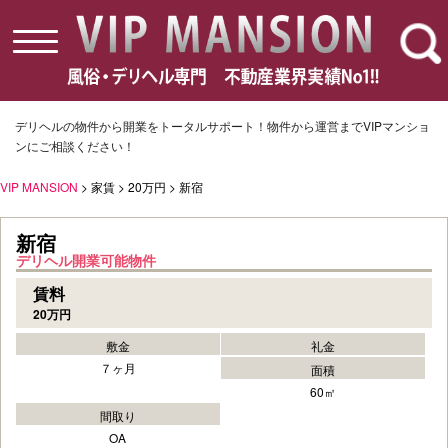
toggle
navigation
デリヘルの物件から開業をトータルサポート！物件から運営までVIPマンショ
ンにご相談ください！
VIP MANSION
> 家賃 > 20万円 > 新宿
新宿
デリヘル開業可能物件
賃料
20万円
敷金
礼金
７ヶ月
面積
60㎡
間取り
OA