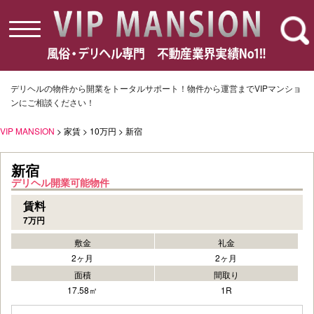
toggle
navigation
デリヘルの物件から開業をトータルサポート！物件から運営までVIPマンショ
ンにご相談ください！
VIP MANSION
> 家賃 > 10万円 > 新宿
新宿
デリヘル開業可能物件
賃料
7万円
敷金
礼金
2ヶ月
2ヶ月
面積
間取り
17.58㎡
1R