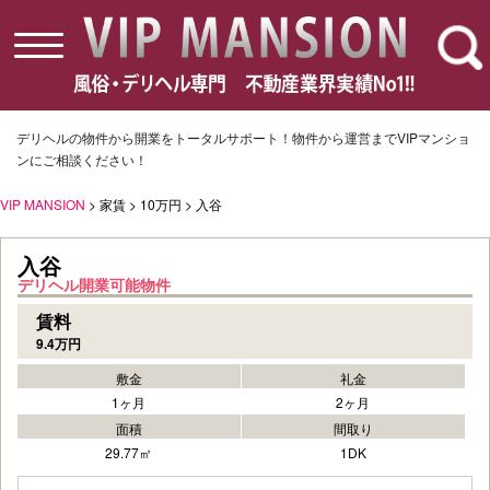
toggle
navigation
デリヘルの物件から開業をトータルサポート！物件から運営までVIPマンショ
ンにご相談ください！
VIP MANSION
> 家賃 > 10万円 > 入谷
入谷
デリヘル開業可能物件
賃料
9.4万円
敷金
礼金
1ヶ月
2ヶ月
面積
間取り
29.77㎡
1DK