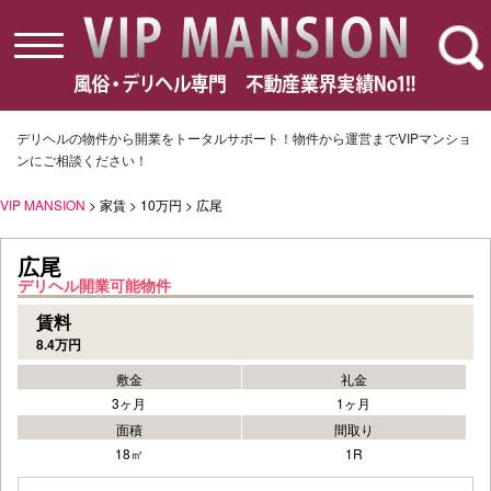
toggle
navigation
デリヘルの物件から開業をトータルサポート！物件から運営までVIPマンショ
ンにご相談ください！
VIP MANSION
> 家賃 > 10万円 > 広尾
広尾
デリヘル開業可能物件
賃料
8.4万円
敷金
礼金
3ヶ月
1ヶ月
面積
間取り
18㎡
1R