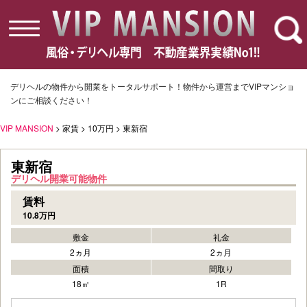
toggle
navigation
デリヘルの物件から開業をトータルサポート！物件から運営までVIPマンショ
ンにご相談ください！
VIP MANSION
> 家賃 > 10万円 > 東新宿
東新宿
デリヘル開業可能物件
賃料
10.8万円
敷金
礼金
2ヵ月
2ヵ月
面積
間取り
18㎡
1R