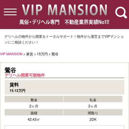
toggle
navigation
デリヘルの物件から開業をトータルサポート！物件から運営までVIPマンショ
ンにご相談ください！
VIP MANSION
> 家賃 > 15万円 > 鶯谷
鶯谷
デリヘル開業可能物件
賃料
15.12万円
敷金
礼金
2ヶ月
2ヶ月
面積
間取り
42.43㎡
2DK