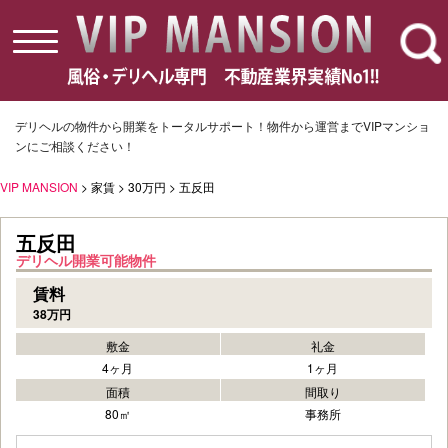
toggle
navigation
デリヘルの物件から開業をトータルサポート！物件から運営までVIPマンショ
ンにご相談ください！
VIP MANSION
> 家賃 > 30万円 > 五反田
五反田
デリヘル開業可能物件
賃料
38万円
敷金
礼金
4ヶ月
1ヶ月
面積
間取り
80㎡
事務所