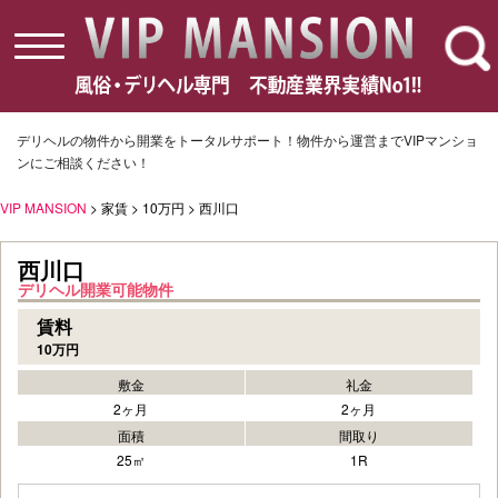
toggle
navigation
デリヘルの物件から開業をトータルサポート！物件から運営までVIPマンショ
ンにご相談ください！
VIP MANSION
> 家賃 > 10万円 > 西川口
西川口
デリヘル開業可能物件
賃料
10万円
敷金
礼金
2ヶ月
2ヶ月
面積
間取り
25㎡
1R