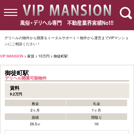
toggle
navigation
デリヘルの物件から開業をトータルサポート！物件から運営までVIPマンショ
ンにご相談ください！
VIP MANSION
> 家賃 > 10万円 > 御徒町駅
御徒町駅
デリヘル開業可能物件
賃料
9.2万円
敷金
礼金
2ヶ月
1ヶ月
面積
間取り
26.5㎡
1K