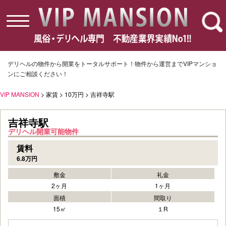
toggle
navigation
デリヘルの物件から開業をトータルサポート！物件から運営までVIPマンショ
ンにご相談ください！
VIP MANSION
> 家賃 > 10万円 > 吉祥寺駅
吉祥寺駅
デリヘル開業可能物件
賃料
6.8万円
敷金
礼金
2ヶ月
1ヶ月
面積
間取り
15㎡
１R