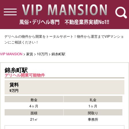
toggle
navigation
デリヘルの物件から開業をトータルサポート！物件から運営までVIPマンショ
ンにご相談ください！
VIP MANSION
> 家賃 > 10万円 > 錦糸町駅
錦糸町駅
デリヘル開業可能物件
賃料
9万円
敷金
礼金
4ヶ月
1ヶ月
面積
間取り
21㎡
事務所