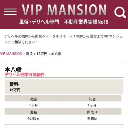
toggle
navigation
デリヘルの物件から開業をトータルサポート！物件から運営までVIPマンショ
ンにご相談ください！
VIP MANSION
> 家賃 > 15万円 > 本八幡
本八幡
デリヘル開業可能物件
賃料
16万円
敷金
礼金
1ヶ月
1ヶ月
面積
間取り
46.95㎡
事務所