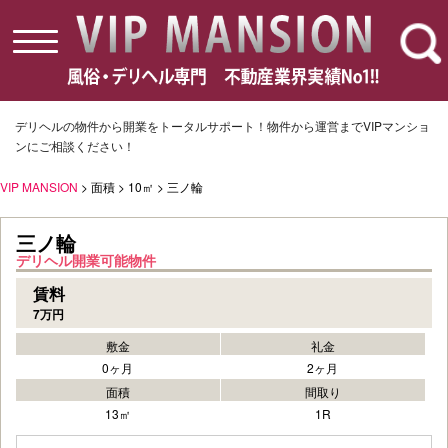
toggle
navigation
デリヘルの物件から開業をトータルサポート！物件から運営までVIPマンショ
ンにご相談ください！
VIP MANSION
> 面積 > 10㎡ > 三ノ輪
三ノ輪
デリヘル開業可能物件
賃料
7万円
敷金
礼金
0ヶ月
2ヶ月
面積
間取り
13㎡
1R