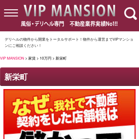
toggle
navigation
デリヘルの物件から開業をトータルサポート！物件から運営までVIPマンショ
ンにご相談ください！
VIP MANSION
> 家賃 > 10万円 > 新栄町
新栄町