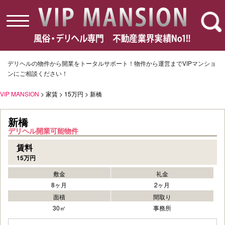
toggle
navigation
デリヘルの物件から開業をトータルサポート！物件から運営までVIPマンショ
ンにご相談ください！
VIP MANSION
> 家賃 > 15万円 > 新橋
新橋
デリヘル開業可能物件
賃料
15万円
敷金
礼金
8ヶ月
2ヶ月
面積
間取り
30㎡
事務所